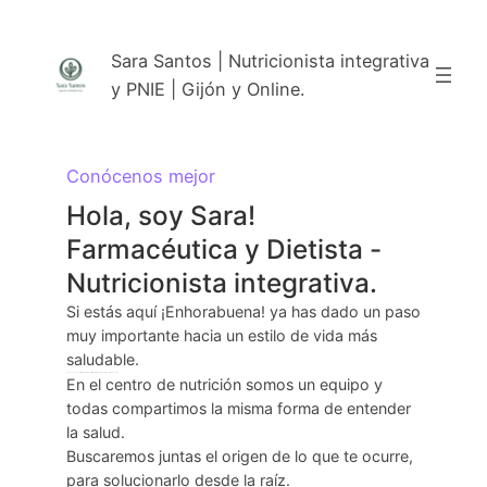
Saltar
al
Sara Santos | Nutricionista integrativa
contenido
y PNIE | Gijón y Online.
Conócenos mejor
Hola, soy Sara!
Farmacéutica y Dietista -
Nutricionista integrativa.
Si estás aquí ¡Enhorabuena! ya has dado un paso
muy importante hacia un estilo de vida más
saludable.
Te ayudo a encontrarte mejor y más vital, trasformando tu salud y calidad de vida.
En el centro de nutrición somos un equipo y
todas compartimos la misma forma de entender
la salud.
Buscaremos juntas el origen de lo que te ocurre,
para solucionarlo desde la raíz.